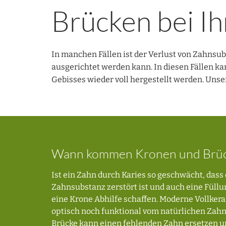
Brücken bei Ih
In manchen Fällen ist der Verlust von Zahnsu
ausgerichtet werden kann. In diesen Fällen ka
Gebisses wieder voll hergestellt werden. Uns
Wann kommen Kronen und Brück
Ist ein Zahn durch Karies so geschwächt, dass
Zahnsubstanz zerstört ist und auch eine Füllu
eine Krone Abhilfe schaffen. Moderne Vollke
optisch noch funktional vom natürlichen Zahn
Brücke kann einen fehlenden Zahn ersetzen