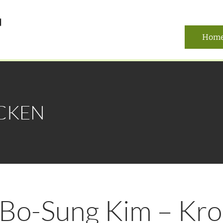
Hom
CKEN
. Bo-Sung Kim – Kr