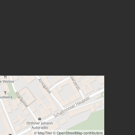
© MapTiler
© OpenStreetMap contributors