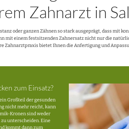
rem Zahnarzt in Sa
bstanz oder ganzen Zähnen so stark ausgeprägt, dass mit k
nn mit einem festsitzenden Zahnersatz nicht nur die natürli
ere Zahnarztpraxis bietet Ihnen die Anfertigung und Anpas
en zum Einsatz?
 ein Großteil der gesunden
ng nicht mehr reicht, kann
ramik-Kronen sind weder
 zu unterscheiden. Eine
 und kommt dann zum