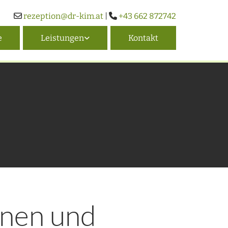
rezeption@dr-kim.at
|
+43 662 872742


e
Leistungen
Kontakt
onen und